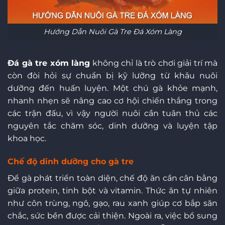
Hướng Dẫn Nuôi Gà Tre Đá Xóm Làng
Đá gà tre xóm làng
không chỉ là trò chơi giải trí mà
còn đòi hỏi sự chuẩn bị kỹ lưỡng từ khâu nuôi
dưỡng đến huấn luyện. Một chú gà khỏe mạnh,
nhanh nhẹn sẽ nâng cao cơ hội chiến thắng trong
các trận đấu, vì vậy người nuôi cần tuân thủ các
nguyên tắc chăm sóc, dinh dưỡng và luyện tập
khoa học.
Chế độ dinh dưỡng cho gà tre
Để gà phát triển toàn diện, chế độ ăn cần cân bằng
giữa protein, tinh bột và vitamin. Thức ăn tự nhiên
như côn trùng, ngô, gạo, rau xanh giúp cơ bắp săn
chắc, sức bền được cải thiện. Ngoài ra, việc bổ sung