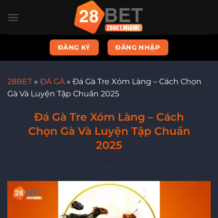
Bỏ
qua
nội
dung
ĐĂNG KÝ
ĐĂNG NHẬP
28BET
»
ĐÁ GÀ
»
Đá Gà Tre Xóm Làng – Cách Chọn
Gà Và Luyện Tập Chuẩn 2025
Đá Gà Tre Xóm Làng – Cách
Chọn Gà Và Luyện Tập Chuẩn
2025