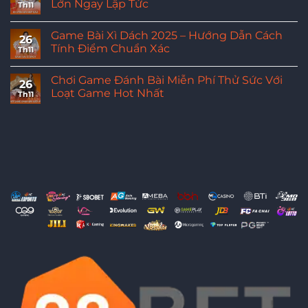
Lớn Ngay Lập Tức
Th11
Game Bài Xì Dách 2025 – Hướng Dẫn Cách
26
Tính Điểm Chuẩn Xác
Th11
Chơi Game Đánh Bài Miễn Phí Thử Sức Với
26
Loạt Game Hot Nhất
Th11