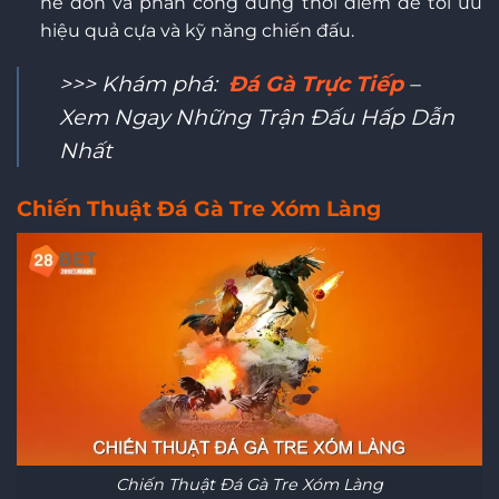
né đòn và phản công đúng thời điểm để tối ưu
hiệu quả cựa và kỹ năng chiến đấu.
>>> Khám phá:
Đá Gà Trực Tiếp
–
Xem Ngay Những Trận Đấu Hấp Dẫn
Nhất
Chiến Thuật Đá Gà Tre Xóm Làng
Chiến Thuật Đá Gà Tre Xóm Làng