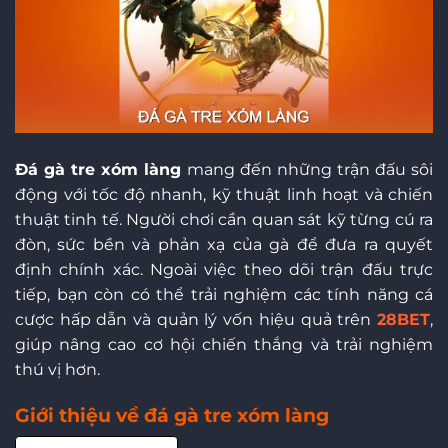
Đá gà tre xóm làng
mang đến những trận đấu sôi
động với tốc độ nhanh, kỹ thuật linh hoạt và chiến
thuật tinh tế. Người chơi cần quan sát kỹ từng cú ra
đòn, sức bền và phản xạ của gà để đưa ra quyết
định chính xác. Ngoài việc theo dõi trận đấu trực
tiếp, bạn còn có thể trải nghiệm các tính năng cá
cược hấp dẫn và quản lý vốn hiệu quả trên
28BET
,
giúp nâng cao cơ hội chiến thắng và trải nghiệm
thú vị hơn.
Giới thiệu về đá gà tre xóm làng