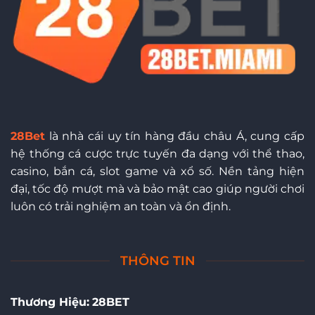
28Bet
là nhà cái uy tín hàng đầu châu Á, cung cấp
hệ thống cá cược trực tuyến đa dạng với thể thao,
casino, bắn cá, slot game và xổ số. Nền tảng hiện
đại, tốc độ mượt mà và bảo mật cao giúp người chơi
luôn có trải nghiệm an toàn và ổn định.
THÔNG TIN
Thương Hiệu:
28BET