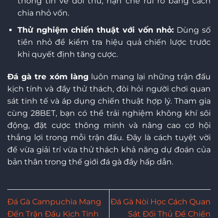
thông tin về đối thủ, hạn chế rủi ro bằng cách
chia nhỏ vốn.
Thử nghiệm chiến thuật với vốn nhỏ:
Dùng số
tiền nhỏ để kiểm tra hiệu quả chiến lược trước
khi quyết định tăng cược.
Đá gà tre xóm làng
luôn mang lại những trận đấu
kịch tính và đầy thử thách, đòi hỏi người chơi quan
sát tinh tế và áp dụng chiến thuật hợp lý. Tham gia
cùng 28BET, bạn có thể trải nghiệm không khí sôi
động, đặt cược thông minh và nâng cao cơ hội
thắng lợi trong mỗi trận đấu. Đây là cách tuyệt vời
để vừa giải trí vừa thử thách khả năng dự đoán của
bản thân trong thế giới đá gà đầy hấp dẫn.
Đá Gà Campuchia Mang
Đá Gà Nòi Học Cách Quan
Đến Trận Đấu Kịch Tính
Sát Đối Thủ Để Chiến