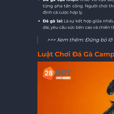
từng pha tấn công. Người chơi th
định cá cược hợp lý.
Đá gà lai:
Là sự kết hợp giữa nhiều
dài, yêu cầu sức bền cao và chiến t
>>> Xem thêm: Đừng bỏ lỡ
Luật Chơi Đá Gà Cam