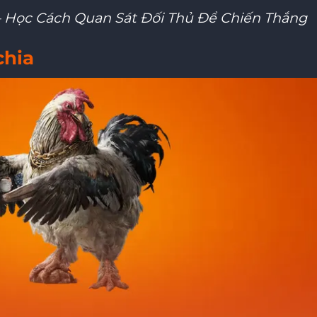
– Học Cách Quan Sát Đối Thủ Để Chiến Thắng
chia