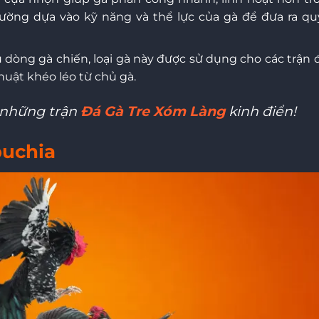
ường dựa vào kỹ năng và thể lực của gà để đưa ra qu
 dòng gà chiến, loại gà này được sử dụng cho các trận 
huật khéo léo từ chủ gà.
 những trận
Đá Gà Tre Xóm Làng
kinh điển!
puchia