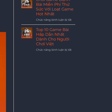
26
Thắng
Xì
Bài Miễn Phí Thử
Th11
Lớn
Dách
Sức Với Loạt Game
Ngay
2025
Hot Nhất
Lập
–
Tức
Hướng
ở
Chức năng bình luận bị tắt
Dẫn
Chơi
Cách
Game
Top 10 Game Bài
26
Tính
Đánh
Hấp Dẫn Nhất
Th11
Điểm
Bài
Dành Cho Người
Chuẩn
Miễn
Chơi Việt
Xác
Phí
Thử
ở
Chức năng bình luận bị tắt
Sức
Top
Với
10
Loạt
Game
Game
Bài
Hot
Hấp
Nhất
Dẫn
Nhất
Dành
Cho
Người
Chơi
Việt