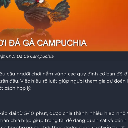
ật Chơi Đá Gà Campuchia
 yêu cầu người chơi nắm vững các quy định cơ bản để 
rận đấu. Việc hiểu rõ luật giúp người tham gia dự đoán 
t cách hợp lý.
éo dài từ 5–10 phút, được chia thành nhiều hiệp nhỏ 
phân chia hiệp giúp trọng tài dễ dàng quan sát và đánh 
 cơ hội cho người chơi theo dõi kỹ năng và chiến thuật 