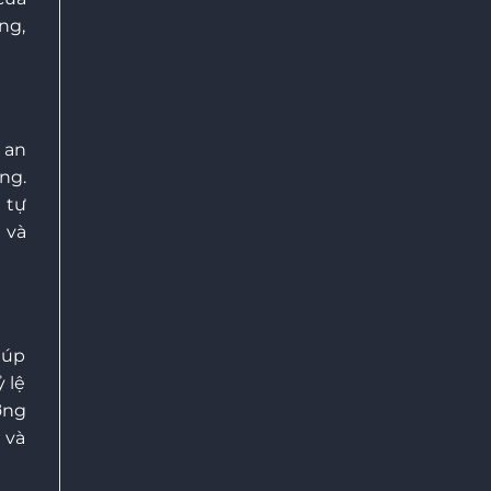
ng,
 an
ng.
 tự
 và
iúp
 lệ
ởng
 và