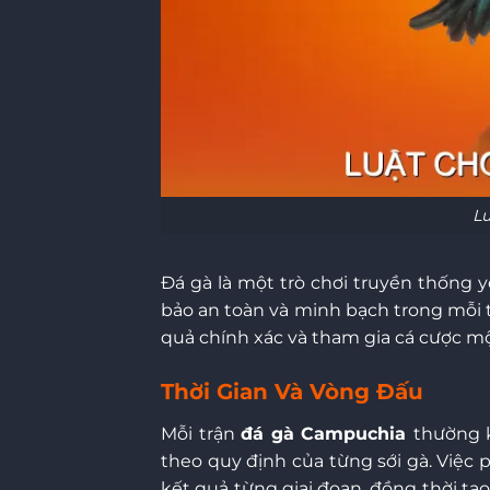
Lu
Đá gà là một trò chơi truyền thống
bảo an toàn và minh bạch trong mỗi t
quả chính xác và tham gia cá cược mộ
Thời Gian Và Vòng Đấu
Mỗi trận
đá gà Campuchia
thường k
theo quy định của từng sới gà. Việc 
kết quả từng giai đoạn, đồng thời tạo