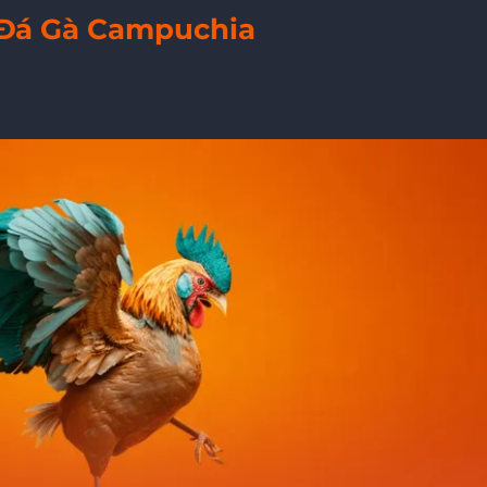
n Đá Gà Campuchia