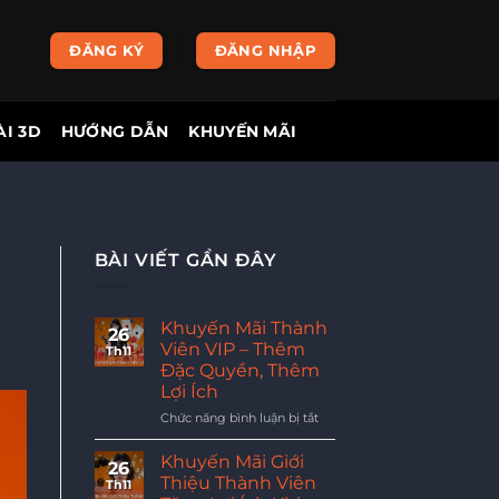
ĐĂNG KÝ
ĐĂNG NHẬP
I 3D
HƯỚNG DẪN
KHUYẾN MÃI
BÀI VIẾT GẦN ĐÂY
Khuyến Mãi Thành
26
Viên VIP – Thêm
Th11
Đặc Quyền, Thêm
Lợi Ích
ở
Chức năng bình luận bị tắt
Khuyến
Mãi
Khuyến Mãi Giới
26
Thành
Thiệu Thành Viên
Th11
Viên