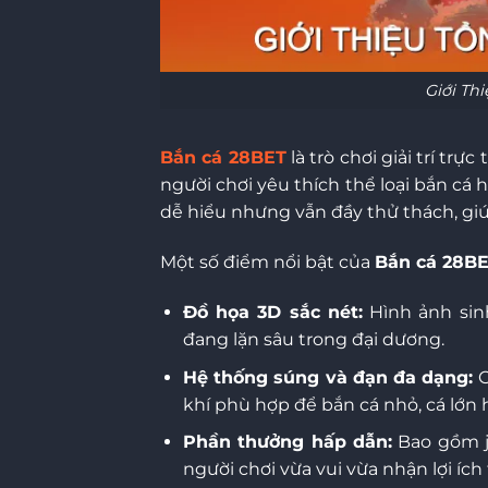
Giới Th
Bắn cá 28BET
là trò chơi giải trí t
người chơi yêu thích thể loại bắn cá 
dễ hiểu nhưng vẫn đầy thử thách, giúp
Một số điểm nổi bật của
Bắn cá 28B
Đồ họa 3D sắc nét:
Hình ảnh sin
đang lặn sâu trong đại dương.
Hệ thống súng và đạn đa dạng:
C
khí phù hợp để bắn cá nhỏ, cá lớn 
Phần thưởng hấp dẫn:
Bao gồm ja
người chơi vừa vui vừa nhận lợi ích 