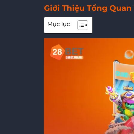
Giới Thiệu Tổng Quan
Mục lục