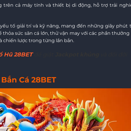
trên cả máy tính và thiết bị di động, hỗ trợ trải ngh
 yếu tố giải trí và kỹ năng, mang đến những giây phút 
ể thỏa sức săn cá lớn, thử vận may với các phần thưởng 
à chiến lược trong từng lần bắn.
ổ Hũ 28BET
để giật
Jackpot khủng
và đổi đời
 Bắn Cá 28BET