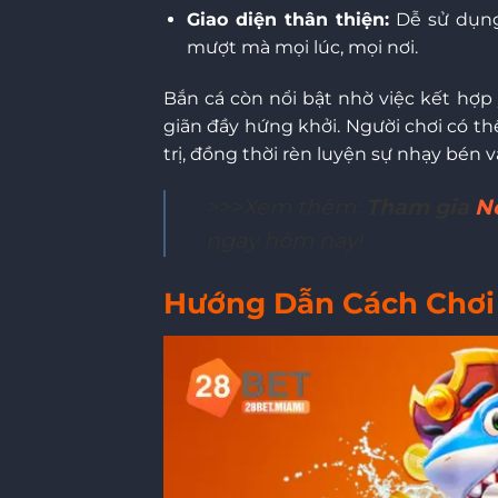
Giao diện thân thiện:
Dễ sử dụng 
mượt mà mọi lúc, mọi nơi.
Bắn cá còn nổi bật nhờ việc kết hợp
giãn đầy hứng khởi. Người chơi có th
trị, đồng thời rèn luyện sự nhạy bén v
>>>Xem thêm:
Tham gia
N
ngay hôm nay!
Hướng Dẫn Cách Chơi