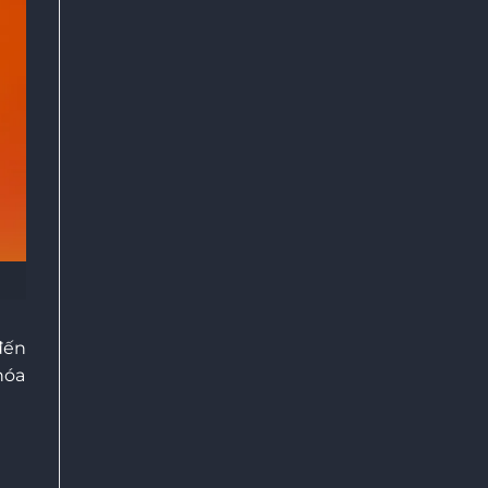
đến
hóa