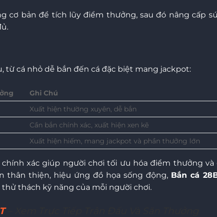
úng cơ bản để tích lũy điểm thưởng, sau đó nâng cấp s
đủ.
u, từ cá nhỏ dễ bắn đến cá đặc biệt mang jackpot:
ưởng
Ghi Chú
Xuất hiện thường xuyên, dễ bắn
Cần bắn chính xác, xuất hiện xen kẽ
Xuất hiện hiếm, mang jackpot và phần thưởng lớn
chính xác giúp người chơi tối ưu hóa điểm thưởng và 
iện thân thiện, hiệu ứng đồ họa sống động,
Bắn cá 28
a thử thách kỹ năng của mỗi người chơi.
T
– Xem Trực Tiếp Trận Đấu Và Săn Thưởng