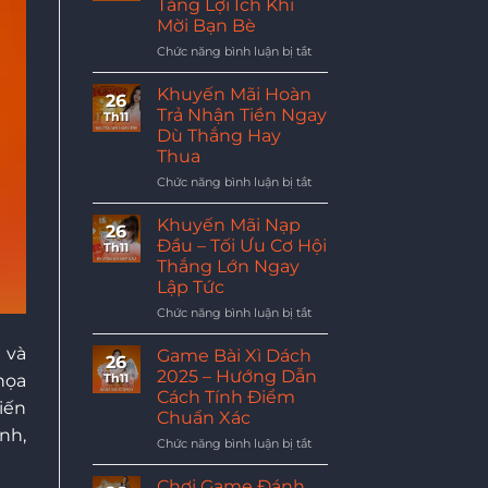
Tăng Lợi Ích Khi
VIP
Mời Bạn Bè
–
Thêm
ở
Chức năng bình luận bị tắt
Đặc
Khuyến
Quyền,
Mãi
Khuyến Mãi Hoàn
26
Thêm
Giới
Trả Nhận Tiền Ngay
Th11
Lợi
Thiệu
Dù Thắng Hay
Ích
Thành
Thua
Viên
Tăng
ở
Chức năng bình luận bị tắt
Lợi
Khuyến
Ích
Mãi
Khuyến Mãi Nạp
26
Khi
Hoàn
Đầu – Tối Ưu Cơ Hội
Th11
Mời
Trả
Thắng Lớn Ngay
Bạn
Nhận
Lập Tức
Bè
Tiền
Ngay
ở
Chức năng bình luận bị tắt
Dù
Khuyến
Thắng
Mãi
 và
Game Bài Xì Dách
26
Hay
Nạp
2025 – Hướng Dẫn
họa
Th11
Thua
Đầu
Cách Tính Điểm
–
iến
Chuẩn Xác
Tối
nh,
Ưu
ở
Chức năng bình luận bị tắt
Cơ
Game
Hội
Bài
Chơi Game Đánh