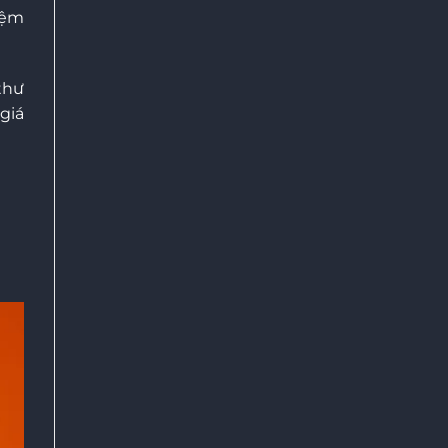
iệm
thư
giá