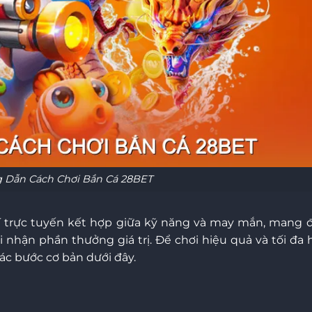
 Dẫn Cách Chơi Bắn Cá 28BET
 trí trực tuyến kết hợp giữa kỹ năng và may mắn, mang 
i nhận phần thưởng giá trị. Để chơi hiệu quả và tối đa 
ác bước cơ bản dưới đây.