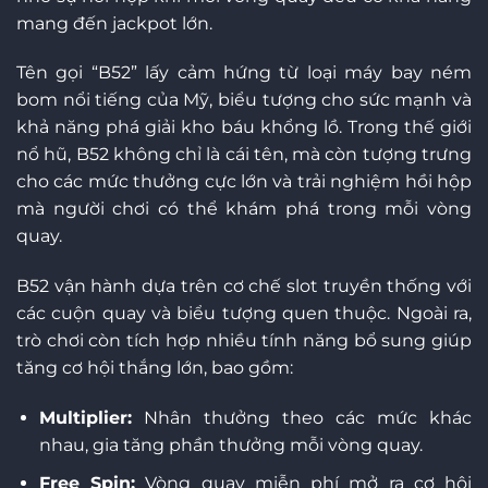
mang đến jackpot lớn.
Tên gọi “B52” lấy cảm hứng từ loại máy bay ném
bom nổi tiếng của Mỹ, biểu tượng cho sức mạnh và
khả năng phá giải kho báu khổng lồ. Trong thế giới
nổ hũ, B52 không chỉ là cái tên, mà còn tượng trưng
cho các mức thưởng cực lớn và trải nghiệm hồi hộp
mà người chơi có thể khám phá trong mỗi vòng
quay.
B52 vận hành dựa trên cơ chế slot truyền thống với
các cuộn quay và biểu tượng quen thuộc. Ngoài ra,
trò chơi còn tích hợp nhiều tính năng bổ sung giúp
tăng cơ hội thắng lớn, bao gồm:
Multiplier:
Nhân thưởng theo các mức khác
nhau, gia tăng phần thưởng mỗi vòng quay.
Free Spin:
Vòng quay miễn phí mở ra cơ hội