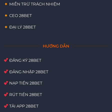
MIỄN TRỪ TRÁCH NHIỆM
CEO 28BET
ĐẠI LÝ 28BET
HƯỚNG DẪN
ĐĂNG KÝ 28BET
ĐĂNG NHẬP 28BET
NẠP TIỀN 28BET
RÚT TIỀN 28BET
TẢI APP 28BET