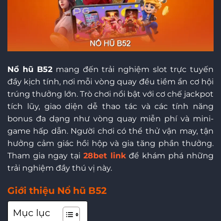
Nổ hũ B52
mang đến trải nghiệm slot trực tuyến
đầy kịch tính, nơi mỗi vòng quay đều tiềm ẩn cơ hội
trúng thưởng lớn. Trò chơi nổi bật với cơ chế jackpot
tích lũy, giao diện dễ thao tác và các tính năng
bonus đa dạng như vòng quay miễn phí và mini-
game hấp dẫn. Người chơi có thể thử vận may, tận
hưởng cảm giác hồi hộp và gia tăng phần thưởng.
Tham gia ngay tại
28bet link
để khám phá những
trải nghiệm đầy thú vị này.
Giới thiệu Nổ hũ B52
Mục lục