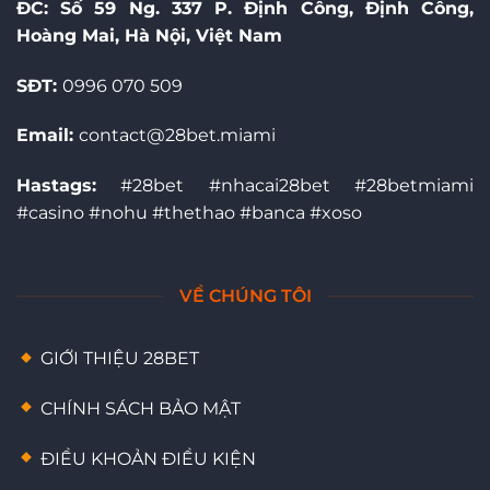
ĐC: Số 59 Ng. 337 P. Định Công, Định Công,
Hoàng Mai, Hà Nội, Việt Nam
SĐT:
0996 070 509
Email:
contact@28bet.miami
Hastags:
#28bet #nhacai28bet #28betmiami
#casino #nohu #thethao #banca #xoso
VỀ CHÚNG TÔI
GIỚI THIỆU 28BET
CHÍNH SÁCH BẢO MẬT
ĐIỀU KHOẢN ĐIỀU KIỆN