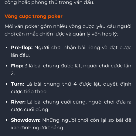
công hoặc phòng thủ trong ván đấu.
Vòng cược trong poker
Mỗi ván poker gồm nhiều vòng cược, yêu cầu người
chơi cân nhắc chiến lược và quản lý vốn hợp lý:
Pre-flop:
Người chơi nhận bài riêng và đặt cược
lần đầu.
Flop:
3 lá bài chung được lật, người chơi cược lần
2.
Turn:
Lá bài chung thứ 4 được lật, quyết định
cược tiếp theo.
River:
Lá bài chung cuối cùng, người chơi đưa ra
cược cuối cùng.
Showdown:
Những người chơi còn lại so bài để
xác định người thắng.