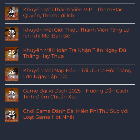
Khuyến Mãi Thành Viên VIP – Thêm Đặc
26
Quyền, Thêm Lợi Ích
Th11
Khuyến Mãi Giới Thiệu Thành Viên Tăng Lợi
26
Ích Khi Mời Bạn Bè
Th11
Khuyến Mãi Hoàn Trả Nhận Tiền Ngay Dù
26
Thắng Hay Thua
Th11
Khuyến Mãi Nạp Đầu – Tối Ưu Cơ Hội Thắng
26
Lớn Ngay Lập Tức
Th11
Game Bài Xì Dách 2025 – Hướng Dẫn Cách
26
Tính Điểm Chuẩn Xác
Th11
Chơi Game Đánh Bài Miễn Phí Thử Sức Với
26
Loạt Game Hot Nhất
Th11