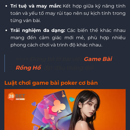
Trí tuệ và may mắn:
Kết hợp giữa kỹ năng tính
toán và yếu tố may rủi tạo nên sự kịch tính trong
từng ván bài.
Trải nghiệm đa dạng:
Các biến thể khác nhau
mang đến cảm giác mới mẻ, phù hợp nhiều
phong cách chơi và trình độ khác nhau.
>>>> Đừng bỏ lỡ bài viết
Game Bài
Rồng Hổ
, đặt đâu thắng đó!
Luật chơi game bài poker cơ bản