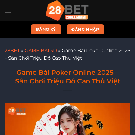
Bỏ
qua
nội
dung
ĐĂNG KÝ
ĐĂNG NHẬP
28BET
»
GAME BÀI 3D
»
Game Bài Poker Online 2025
– Sân Chơi Triệu Đô Cao Thủ Việt
Game Bài Poker Online 2025 –
Sân Chơi Triệu Đô Cao Thủ Việt