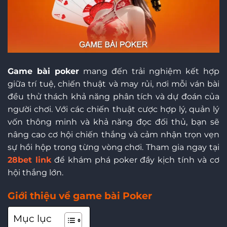
Game bài poker
mang đến trải nghiệm kết hợp
giữa trí tuệ, chiến thuật và may rủi, nơi mỗi ván bài
đều thử thách khả năng phân tích và dự đoán của
người chơi. Với các chiến thuật cược hợp lý, quản lý
vốn thông minh và khả năng đọc đối thủ, bạn sẽ
nâng cao cơ hội chiến thắng và cảm nhận trọn vẹn
sự hồi hộp trong từng vòng chơi. Tham gia ngay tại
28bet link
để khám phá poker đầy kịch tính và cơ
hội thắng lớn.
Giới thiệu về game bài Poker
Mục lục