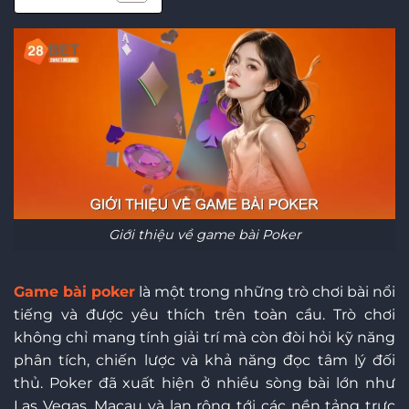
Giới thiệu về game bài Poker
Game bài poker
là một trong những trò chơi bài nổi
tiếng và được yêu thích trên toàn cầu. Trò chơi
không chỉ mang tính giải trí mà còn đòi hỏi kỹ năng
phân tích, chiến lược và khả năng đọc tâm lý đối
thủ. Poker đã xuất hiện ở nhiều sòng bài lớn như
Las Vegas, Macau và lan rộng tới các nền tảng trực